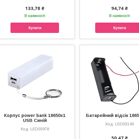
133,78 ₴
94,74 ₴
В наявності
В наявності
Купити
Купити
Корпус power bank 18650х1
Батарейний відсік 186
USB Синій
LED03149
LED03978
50,47 ₴