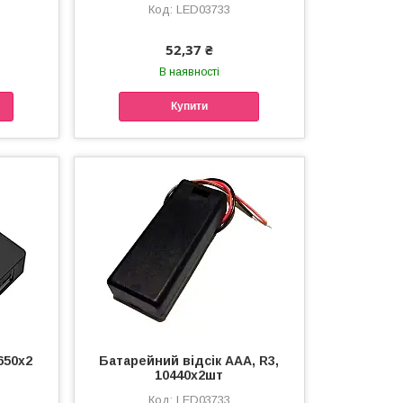
LED03733
52,37 ₴
В наявності
Купити
650x2
Батарейний відсік ААА, R3,
10440х2шт
LED03733