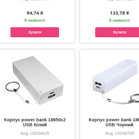
94,74 ₴
133,78 ₴
В наявності
В наявності
Купити
Купити
Корпус power bank 18650x2
Корпус power bank 18
USB Білий
USB Чорний
LED04125
LED03738