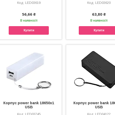
LED03619
LED03620
56,66 ₴
63,80 ₴
В наявності
В наявності
Купити
Купити
Корпус power bank 18650х1
Корпус power bank 18
USB
USB
LED03745
LED04122