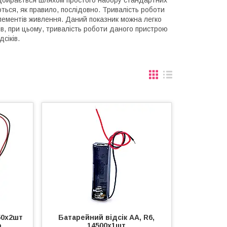
ідбирається шляхом простого набору стандартних
ються, як правило, послідовно. Тривалість роботи
елементів живлення. Даний показник можна легко
ів, при цьому, тривалість роботи даного пристрою
сіків.
50x2шт
Батарейний відсік АА, R6,
о
14500х1шт