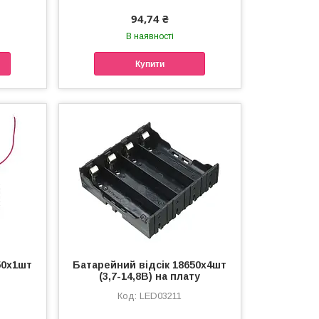
94,74 ₴
В наявності
Купити
50х1шт
Батарейний відсік 18650x4шт
(3,7-14,8В) на плату
LED03211