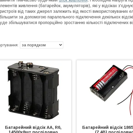
амінити тимчасово будь-який
блок живлення
. Необхідна напруга п
лементів живлення (батарейок, акумуляторів), які у відсіках з'єдну
ристроїв від таких джерел залежить від якості використовуваних 
більшити за допомогою паралельного підключення декількох відсік
уде збільшуватися пропорційно зростанню кількості підключених від
Батарейний відсік АА, R6,
Батарейний відсік 186
14500х8шт послідовно
(7.4В) послідовн