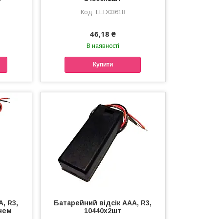
LED03618
46,18 ₴
В наявності
Купити
, R3,
Батарейний відсік ААА, R3,
чем
10440х2шт