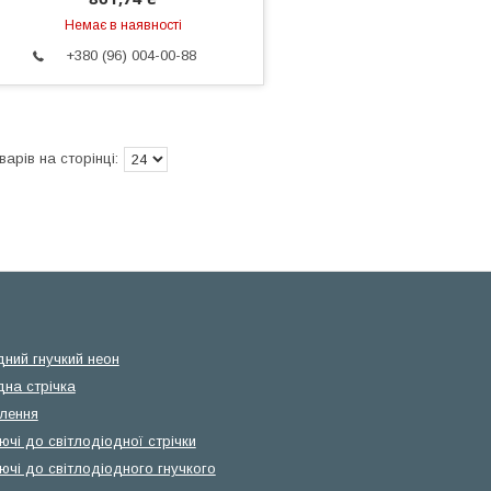
Немає в наявності
+380 (96) 004-00-88
дний гнучкий неон
дна стрічка
лення
чі до світлодіодної стрічки
ючі до світлодіодного гнучкого