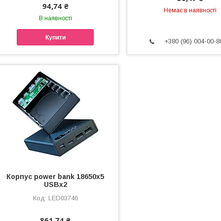
94,74 ₴
Немає в наявності
В наявності
Купити
+380 (96) 004-00-8
Корпус power bank 18650х5
USBх2
LED03746
861,74 ₴