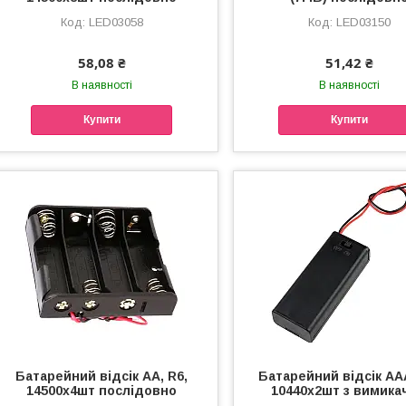
LED03058
LED03150
58,08 ₴
51,42 ₴
В наявності
В наявності
Купити
Купити
Батарейний відсік АА, R6,
Батарейний відсік ААА
14500х4шт послідовно
10440x2шт з вимика