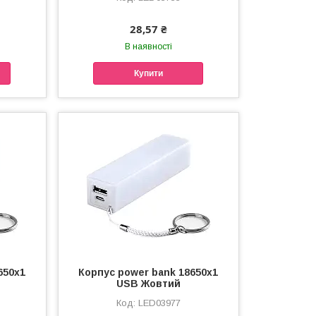
28,57 ₴
В наявності
Купити
650х1
Корпус power bank 18650х1
USB Жовтий
LED03977