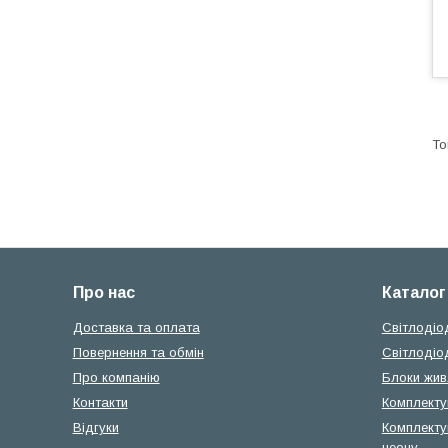
Про нас
Каталог
Доставка та оплата
Світлодіо
Повернення та обмін
Світлодіо
Про компанію
Блоки жив
Контакти
Комплектую
Відгуки
Комплекту
неону