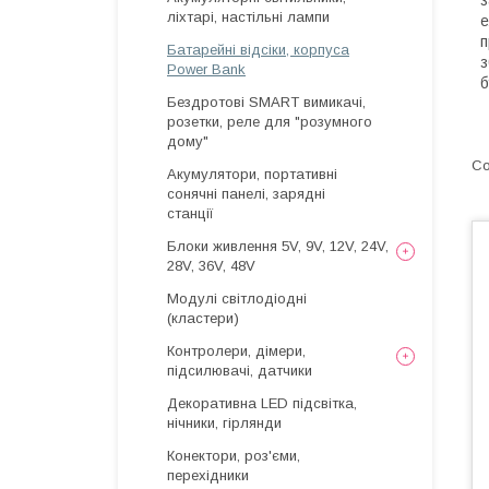
з
ліхтарі, настільні лампи
е
п
Батарейні відсіки, корпуса
з
Power Bank
б
Бездротові SMART вимикачі,
розетки, реле для "розумного
дому"
Акумулятори, портативні
сонячні панелі, зарядні
станції
Блоки живлення 5V, 9V, 12V, 24V,
28V, 36V, 48V
Модулі світлодіодні
(кластери)
Контролери, дімери,
підсилювачі, датчики
Декоративна LED підсвітка,
нічники, гірлянди
Конектори, роз'єми,
перехідники