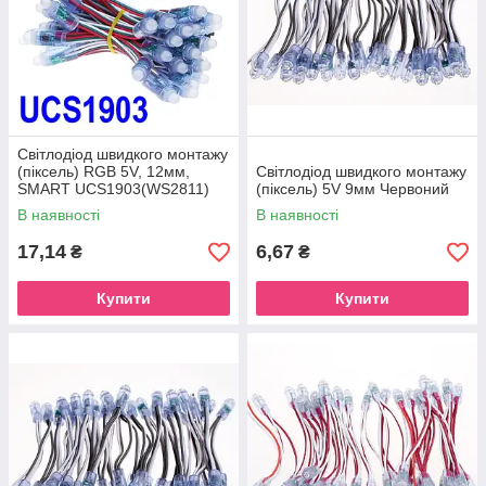
Світлодіод швидкого монтажу
(піксель) RGB 5V, 12мм,
Світлодіод швидкого монтажу
SMART UCS1903(WS2811)
(піксель) 5V 9мм Червоний
В наявності
В наявності
17,14
6,67
₴
₴
Купити
Купити