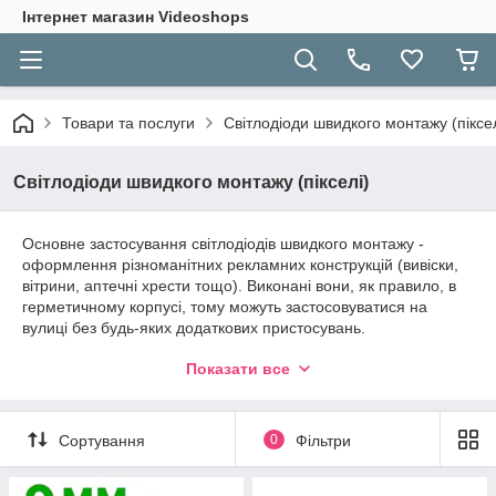
Інтернет магазин Videoshops
Товари та послуги
Світлодіоди швидкого монтажу (піксел
Світлодіоди швидкого монтажу (пікселі)
Основне застосування світлодіодів швидкого монтажу -
оформлення різноманітних рекламних конструкцій (вивіски,
вітрини, аптечні хрести тощо). Виконані вони, як правило, в
герметичному корпусі, тому можуть застосовуватися на
вулиці без будь-яких додаткових пристосувань.
В залежності від робочої напруги пікселів, можуть
Показати все
знадобитися блоки живлення
5В
або
12В
. Для управління
світловими ефектами використовують
контролери
.
Сортування
0
Фільтри