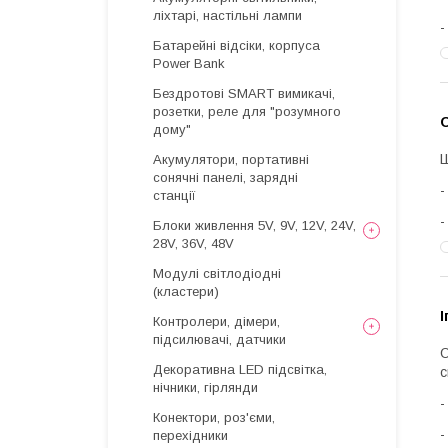
ліхтарі, настільні лампи
Батарейні відсіки, корпуса
Power Bank
Бездротові SMART вимикачі,
розетки, реле для "розумного
О
дому"
Ш
Акумулятори, портативні
сонячні панелі, зарядні
станції
Блоки живлення 5V, 9V, 12V, 24V,
28V, 36V, 48V
Модулі світлодіодні
(кластери)
І
Контролери, дімери,
підсилювачі, датчики
О
Декоративна LED підсвітка,
с
нічники, гірлянди
Конектори, роз'єми,
перехідники