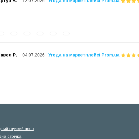
ртур В.
12.07.2026
Угода на маркетплейсі Prom.ua
авел Р.
04.07.2026
Угода на маркетплейсі Prom.ua
дний гнучкий неон
дна стрічка