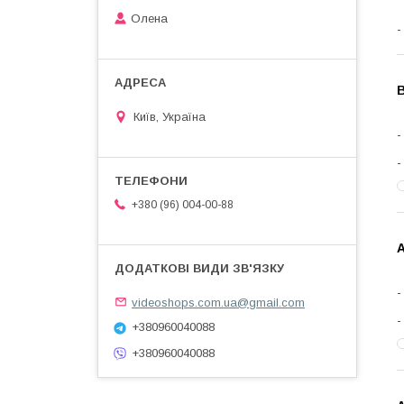
Олена
В
Київ, Україна
+380 (96) 004-00-88
А
videoshops.com.ua@gmail.com
+380960040088
+380960040088