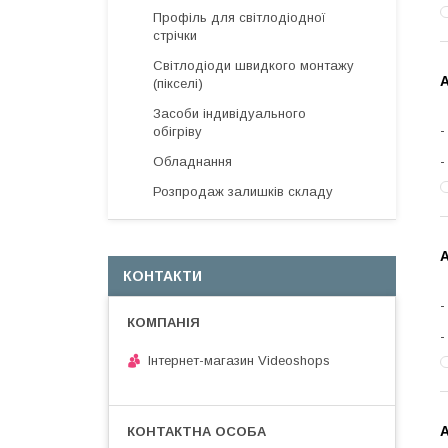
Профіль для світлодіодної
стрічки
Світлодіоди швидкого монтажу
(пікселі)
Засоби індивідуального
обігріву
Обладнання
Розпродаж залишків складу
А
КОНТАКТИ
Інтернет-магазин Videoshops
А