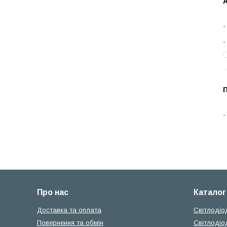
А
П
Про нас
Каталог
Доставка та оплата
Світлодіо
Повернення та обмін
Світлодіо