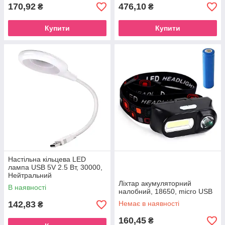
170,92
476,10
₴
₴
Купити
Купити
Настільна кільцева LED
лампа USB 5V 2.5 Вт, 30000,
Нейтральний
Ліхтар акумуляторний
В наявності
налобний, 18650, micro USB
142,83
Немає в наявності
₴
160,45
₴