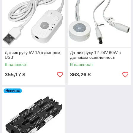
Датчик руху 5V 1A з дімером,
Датчик руху 12-24V 60W з
USB
датчиком освітленності
В наявності
В наявності
355,17
363,26
₴
₴
Новинка