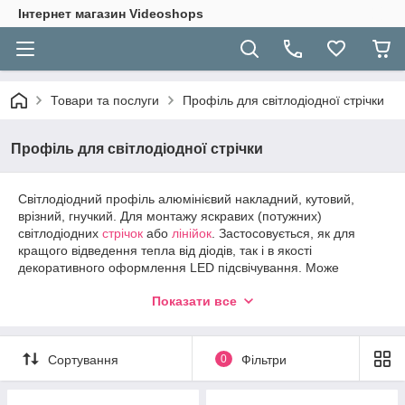
Інтернет магазин Videoshops
Товари та послуги
Профіль для світлодіодної стрічки
Профіль для світлодіодної стрічки
Світлодіодний профіль алюмінієвий накладний, кутовий,
врізний, гнучкий. Для монтажу яскравих (потужних)
світлодіодних
стрічок
або
лінійок
. Застосовується, як для
кращого відведення тепла від діодів, так і в якості
декоративного оформлення LED підсвічування. Може
комплектуватися лінзами прозорими, матовими (молочними)
Показати все
та напівматовими.
Сортування
0
Фільтри