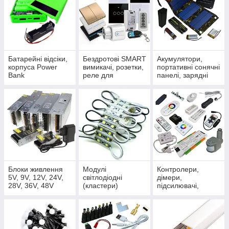
Батарейні відсіки,
Бездротові SMART
Акумулятори,
корпуса Power
вимикачі, розетки,
портативні сонячні
Bank
реле для
панелі, зарядні
"розумного дому"
станції
Блоки живлення
Модулі
Контролери,
5V, 9V, 12V, 24V,
світлодіодні
дімери,
28V, 36V, 48V
(кластери)
підсилювачі,
датчики