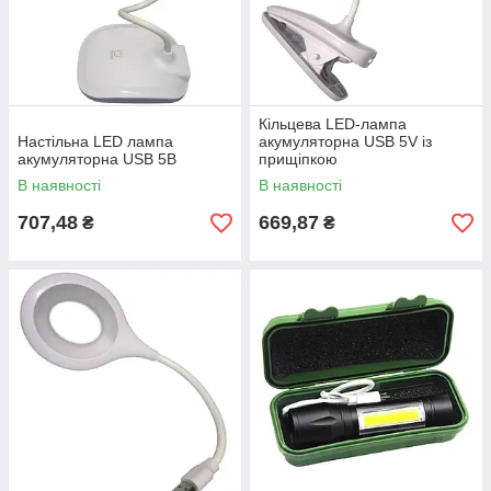
Кільцева LED-лампа
Настільна LED лампа
акумуляторна USB 5V із
акумуляторна USB 5В
прищіпкою
В наявності
В наявності
707,48
669,87
₴
₴