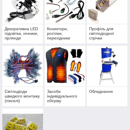
Декоративна LED
Конектори,
Профіль для
підсвітка, нічники,
роз'єми,
світлодіодної
гірлянди
перехідники
стрічки
Світлодіоди
Засоби
Обладнання
швидкого монтажу
індивідуального
(пікселі)
обігріву