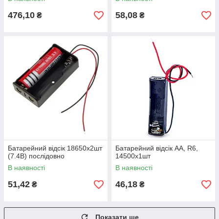
476,10
58,08
₴
₴
Батарейний відсік 18650x2шт
Батарейний відсік АА, R6,
(7.4В) послідовно
14500х1шт
В наявності
В наявності
51,42
46,18
₴
₴
Показати ще