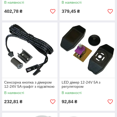
В наявності
В наявності
402,78
379,45
₴
₴
Сенсорна кнопка з дімером
LED дімер 12-24V 5A з
12-24V 5A графіт з підсвіткою
регулятором
В наявності
В наявності
232,81
92,84
₴
₴