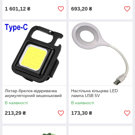
1 601,12
693,20
₴
₴
Ліхтар-брелок-відкривачка
Настільна кільцева LED
акумуляторний кишеньковий
лампа USB 5V
В наявності
В наявності
213,29
173,30
₴
₴