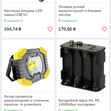
Ліхтарик ручний
Настільна кільцева LED
акумуляторний із боковим
лампа USB 5V
світлом
В наявності
В наявності
104,74
170,92
₴
₴
Ліхтар-прожектор
акумуляторний із сонячною
Батарейний відсік АА, R6,
панеллю та powerbank
14500х8шт послідовно
В наявності
В наявності