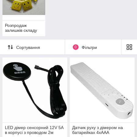
Розпродаж
залишків складу
Сортування
0
Фільтри
LED дімер сенсорний 12V 5A
Датчик руху з дімером на
в корпусі з проводом 2м
батарейках 4xAAA