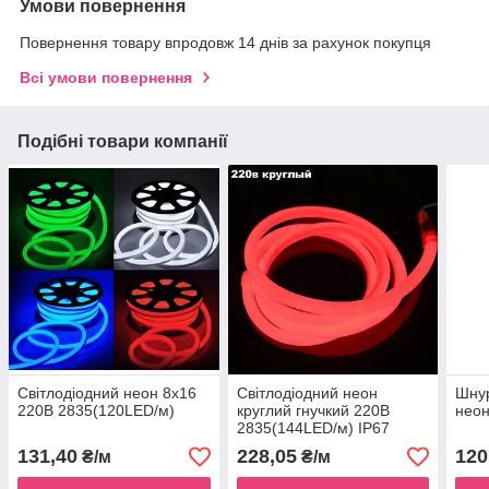
Умови повернення
Повернення товару впродовж 14 днів за рахунок покупця
Всі умови повернення
Подібні товари компанії
Світлодіодний неон 8x16
Світлодіодний неон
Шну
220В 2835(120LED/м)
круглий гнучкий 220В
нео
2835(144LED/м) IP67
131,40
228,05
120
₴/м
₴/м