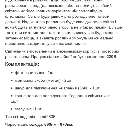
розташовані в ряд (на підвіконні або на полиці), лінійний
світильник буде кращим варіантом ніж світлодіодна
фітолампа. Світло буде рівномірно розподілене по всій
довжині. Над кожною рослиною буде своє джерело світла і
вони будуть тягнутися рівно вгору, а не у бік до лампи. Більше
того, при використанні такого світильника у вас буде менше
затінених місць, а значить рослини зможуть максимально
ефективно використовувати всі свої листки.
Світильник виготовлений в алюмінієвому корпусі з прозорим
розсіювачем. Працює від звичайної побутової мережі
220В
.
Комплектація:
фіто-світильник - 1шт
монтажна скоба (метал) - 2шт
шнур для підключення живлення (3pin) - 1шт
коннектор для послідовного з'єднання світильників -
1шт
заглушка -1шт
Тип світлодіодів - smd2835.
Червоні світлодіоди:
660нм - 670нм
.