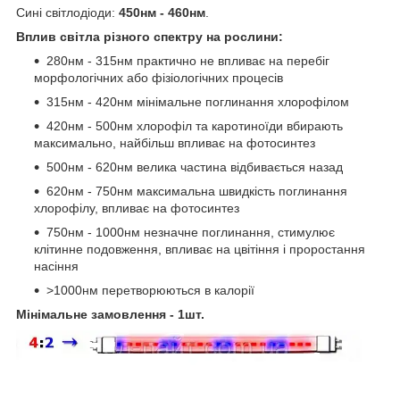
Сині світлодіоди:
450нм - 460нм
.
Вплив світла різного спектру на рослини:
280нм - 315нм практично не впливає на перебіг
морфологічних або фізіологічних процесів
315нм - 420нм мінімальне поглинання хлорофілом
420нм - 500нм хлорофіл та каротиноїди вбирають
максимально, найбільш впливає на фотосинтез
500нм - 620нм велика частина відбивається назад
620нм - 750нм максимальна швидкість поглинання
хлорофілу, впливає на фотосинтез
750нм - 1000нм незначне поглинання, стимулює
клітинне подовження, впливає на цвітіння і проростання
насіння
>1000нм перетворюються в калорії
Мінімальне замовлення - 1шт.