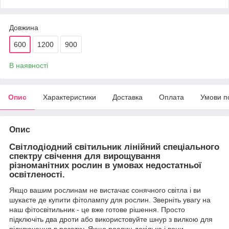
Довжина
600
1200
900
В наявності
Опис
Характеристики
Доставка
Оплата
Умови п
Опис
Світлодіодний світильник лінійний спеціального
спектру свічення для вирощування
різноманітних рослин в умовах недостатньої
освітленості.
Якщо вашим рослинам не вистачає сонячного світла і ви
шукаєте де купити фітолампу для рослин. Зверніть увагу на
наш фітосвітильник - це вже готове рішення. Просто
підключіть два дроти або використовуйте шнур з вилкою для
підключення в розетку. Якщо рослин декілька і вони