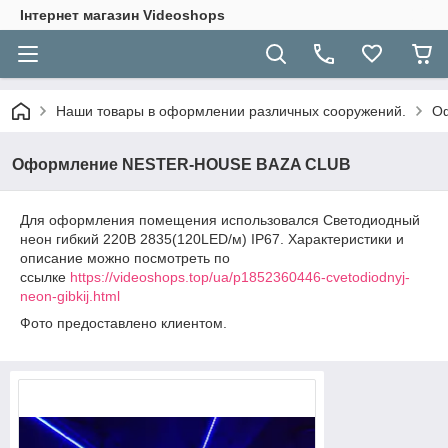
Інтернет магазин Videoshops
Наши товары в оформлении различных сооружений.
О
Оформление NESTER-HOUSE BAZA CLUB
Для оформления помещения использовался Cветодиодный
неон гибкий 220В 2835(120LED/м) IP67. Характеристики и
описание можно посмотреть по
ссылке
https://videoshops.top/ua/p1852360446-cvetodiodnyj-
neon-gibkij.html
Фото предоставлено клиентом.