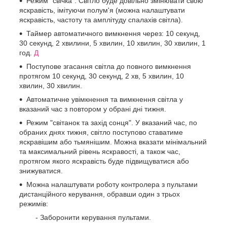
Режим "свічка". Світло буде довільно змінювати свою
яскравість, імітуючи полум'я (можна налаштувати
яскравість, частоту та амплітуду спалахів світла).
Таймер автоматичного вимкнення через: 10 секунд,
30 секунд, 2 хвилини, 5 хвилин, 10 хвилин, 30 хвилин, 1
год.
Д
Поступове згасання світла до повного вимкнення
протягом 10 секунд, 30 секунд, 2 хв, 5 хвилин, 10
хвилин, 30 хвилин.
Автоматичне увімкнення та вимкнення світла у
вказаний час з повтором у обрані дні тижня.
Режим "світанок та захід сонця". У вказаний час, по
обраних днях тижня, світло поступово ставатиме
яскравішим або тьмянішим. Можна вказати мінімальний
та максимальний рівень яскравості, а також час,
протягом якого яскравість буде підвищуватися або
знижуватися.
Можна налаштувати роботу контролера з пультами
дистанційного керування, обравши один з трьох
режимів:
- Заборонити керування пультами.