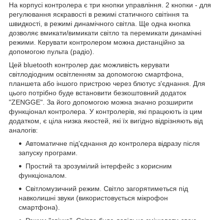
На корпусі контролера є три кнопки управління. 2 кнопки - для
регулювання яскравості в режимі статичного світіння та
швидкості, в режимі динамічного світла. Ще одна кнопка
дозволяє вмикати/вимикати світло та перемикати динамічні
режими. Керувати контролером можна дистанційно за
допомогою пульта (радіо).
Цей bluetooth контролер дає можливість керувати
світлодіодним освітленням за допомогою смартфона,
планшета або іншого пристрою через блютус з'єднання. Для
цього потрібно буде встановити безкоштовний додаток
"ZENGGE". За його допомогою можна значно розширити
функціонал контролера. У контролерів, які працюють із цим
додатком, є ціла низка якостей, які їх вигідно відрізняють від
аналогів:
Автоматичне під'єднання до контролера відразу після
запуску програми.
Простий та зрозумілий інтерфейс з корисним
функціоналом.
Світломузичний режим. Світло загорятиметься під
навколишні звуки (використовується мікрофон
смартфона).