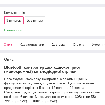
Комплектація
З пультом
Без пульта
В наявності
Опис
Характеристики
Доставка
Оплата
Умови п
Опис
Bluetooth контролер для одноколірної
(монохромної) світлодіодної стрічки.
Нова модель 2025 року. Контролер із досить широким
функціоналом за дуже доступною ціною. Ця модель може
працювати зі стрічкою 5 вольт, 12 вольт та 24 вольта.
Сумарний струм підключеної стрічки, при цьому повинен бути
не більше 6 ампер. Максимальна потужність: 30Вт (при 5В),
72Вт (при 12В) та 100Вт (при 24В).