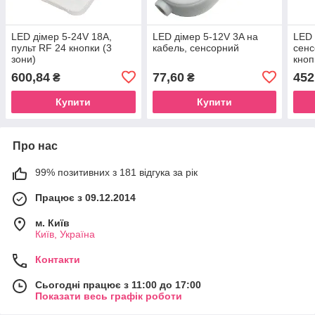
LED дімер 5-24V 18A,
LED дімер 5-12V 3A на
LED 
пульт RF 24 кнопки (3
кабель, сенсорний
сенс
зони)
кноп
600,84
77,60
452
₴
₴
Купити
Купити
Про нас
99% позитивних з 181 відгука за рік
Працює з 09.12.2014
м. Київ
Київ, Україна
Контакти
Сьогодні працює з 11:00 до 17:00
Показати весь графік роботи