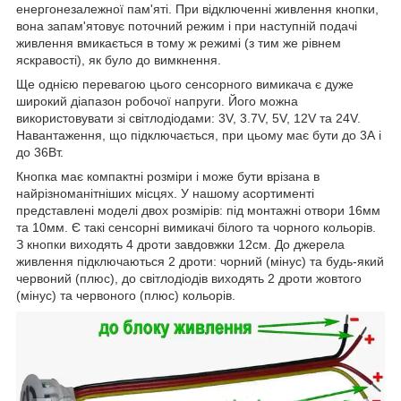
енергонезалежної пам'яті. При відключенні живлення кнопки,
вона запам'ятовує поточний режим і при наступній подачі
живлення вмикається в тому ж режимі (з тим же рівнем
яскравості), як було до вимкнення.
Ще однією перевагою цього сенсорного вимикача є дуже
широкий діапазон робочої напруги. Його можна
використовувати зі світлодіодами: 3V, 3.7V, 5V, 12V та 24V.
Навантаження, що підключається, при цьому має бути до 3А і
до 36Вт.
Кнопка має компактні розміри і може бути врізана в
найрізноманітніших місцях. У нашому асортименті
представлені моделі двох розмірів: під монтажні отвори 16мм
та 10мм. Є такі сенсорні вимикачі білого та чорного кольорів.
З кнопки виходять 4 дроти завдовжки 12см. До джерела
живлення підключаються 2 дроти: чорний (мінус) та будь-який
червоний (плюс), до світлодіодів виходять 2 дроти жовтого
(мінус) та червоного (плюс) кольорів.