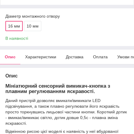
Діаметр монтажного отвору
16 мм
10 мм
В наявності
Опис
Характеристики
Доставка
Оплата
Умови п
Опис
Мініатюрний сенсорний вимикач-кнопка з
плавним регулюванням яскравості.
Даний пристрій дозволяє вмикати/вимикати LED
підсвічування, а також плавно регулювати його яскравість
просто торкнувшись лицьової частини кнопки. Короткий дотик
- вмикає/вимикає світло, дотик довше 0,5с - плавна зміна
яскравості.
Відмінною рисою цієї моделі є наявність у неї вбудованої