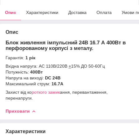
Опис
Характеристики
Доставка
Оплата
Умови п
Опис
Блок живлення імпульсний 24В 16.7 А 400Вт в
перфорованому корпусі з металу.
Гарантія:
1 рік
Вхідна напруга: AC 110В/220В
+
15% ДО 50-60Гц
Потужність:
400Вт
Напруга на виході:
DC 24В
Максимальний струм:
16.7А
Захист від ко
роткого замик
ання, перевантаження,
перенапруги.
Приховати
Характеристики