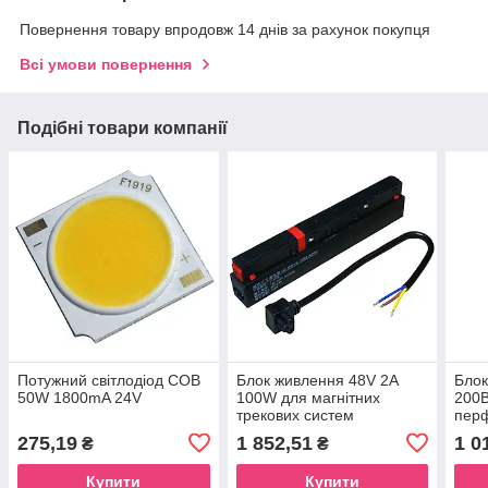
Повернення товару впродовж 14 днів за рахунок покупця
Всі умови повернення
Подібні товари компанії
Потужний світлодіод COB
Блок живлення 48V 2A
Блок
50W 1800mA 24V
100W для магнітних
200В
трекових систем
перф
275,19
1 852,51
1 0
₴
₴
Купити
Купити