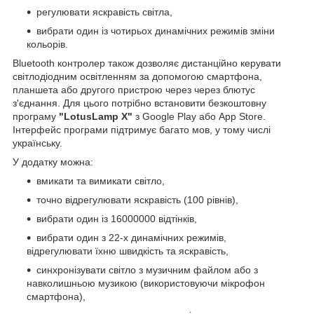
регулювати яскравість світла,
вибрати один із чотирьох динамічних режимів зміни
кольорів.
Bluetooth контролер також дозволяє дистанційно керувати
світлодіодним освітленням за допомогою смартфона,
планшета або другого пристрою через через блютус
з'єднання. Для цього потрібно встановити безкоштовну
програму
"LotusLamp X"
з Google Play або App Store.
Інтерфейс програми підтримує багато мов, у тому числі
українську.
У додатку можна:
вмикати та вимикати світло,
точно відрегулювати яскравість (100 рівнів),
вибрати один із 16000000 відтінків,
вибрати один з 22-х динамічних режимів,
відрегулювати їхню швидкість та яскравість,
синхронізувати світло з музичним файлом або з
навколишньою музикою (використовуючи мікрофон
смартфона),