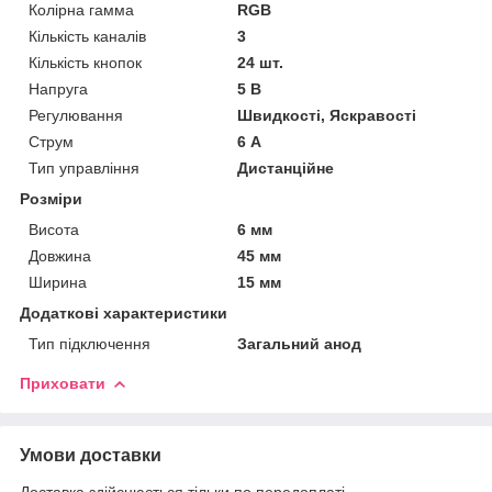
Колірна гамма
RGB
Кількість каналів
3
Кількість кнопок
24 шт.
Напруга
5 В
Регулювання
Швидкості, Яскравості
Струм
6 А
Тип управління
Дистанційне
Розміри
Висота
6 мм
Довжина
45 мм
Ширина
15 мм
Додаткові характеристики
Тип підключення
Загальний анод
Приховати
Умови доставки
Доставка здійснюється тільки по передоплаті.