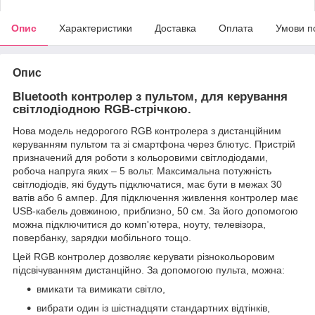
Опис
Характеристики
Доставка
Оплата
Умови п
Опис
Bluetooth контролер з пультом, для керування
світлодіодною RGB-стрічкою.
Нова модель недорогого RGB контролера з дистанційним
керуванням пультом та зі смартфона через блютус. Пристрій
призначений для роботи з кольоровими світлодіодами,
робоча напруга яких – 5 вольт. Максимальна потужність
світлодіодів, які будуть підключатися, має бути в межах 30
ватів або 6 ампер. Для підключення живлення контролер має
USB-кабель довжиною, приблизно, 50 см. За його допомогою
можна підключитися до комп'ютера, ноуту, телевізора,
повербанку, зарядки мобільного тощо.
Цей RGB контролер дозволяє керувати різнокольоровим
підсвічуванням дистанційно. За допомогою пульта, можна:
вмикати та вимикати світло,
вибрати один із шістнадцяти стандартних відтінків,