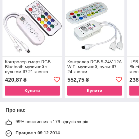
Контролер смарт RGB
Контролер RGB 5-24V 12A
USB 
Bluetooth музичний з
WIFI музичний, пульт IR
Blue
пультом IR 21 кнопка
24 кнопки
кноп
420,87
552,75
238
₴
₴
Купити
Купити
Про нас
99% позитивних з 179 відгуків за рік
Працює з 09.12.2014