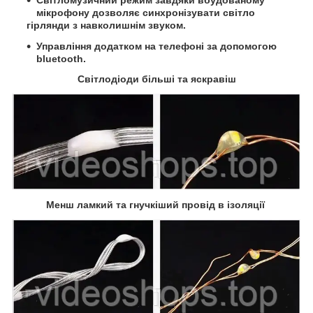
мікрофону дозволяє синхронізувати світло
гірлянди з навколишнім звуком.
Управління додатком на телефоні за допомогою
bluetooth.
Світлодіоди більші та яскравіш
Менш ламкий та гнучкіший провід в ізоляції