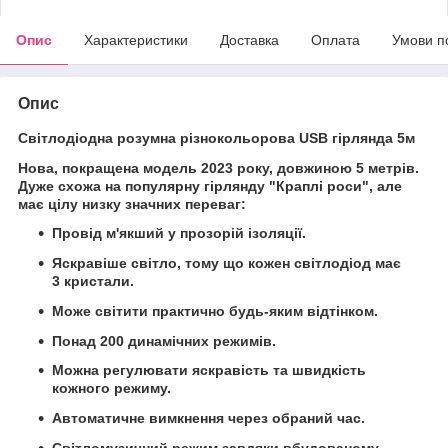
Опис
Характеристики
Доставка
Оплата
Умови п
Опис
Світлодіодна розумна різнокольорова USB гірлянда 5м
Нова, покращена модель 2023 року, довжиною 5 метрів.
Дуже схожа на популярну гірлянду "Краплі роси", але
має цілу низку значних переваг:
Провід м'якший у прозорій ізоляції.
Яскравіше світло, тому що кожен світлодіод має
3 кристали.
Може світити практично будь-яким відтінком.
Понад 200 динамічних режимів.
Можна регулювати яскравість та швидкість
кожного режиму.
Автоматичне вимкнення через обраний час.
Світломузичний режим завдяки вбудованому