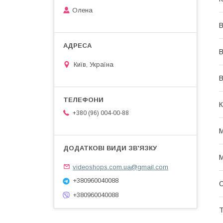
Олена
В
В
Київ, Україна
В
К
+380 (96) 004-00-88
М
М
videoshops.com.ua@gmail.com
+380960040088
+380960040088
Т