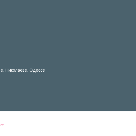
ве, Николаеве, Одессе
сті