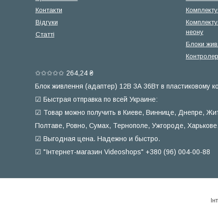
Контакти
Комплектую
Відгуки
Комплекту
неону
Статті
Блоки жив
Контролер
✩✩✩✩✩ 264,24 ₴
Блок живлення (адаптер) 12В 3А 36Вт в пластиковому ко
☑ Быстрая отправка по всей Украине:
☑ Товар можно получить в Киеве, Виннице, Днепре, Жи
Полтаве, Ровно, Сумах, Тернополе, Ужгороде, Харькове
☑ Выгодная цена. Надежно и быстро.
☑ "Інтернет-магазин Videoshops" +380 (96) 004-00-88