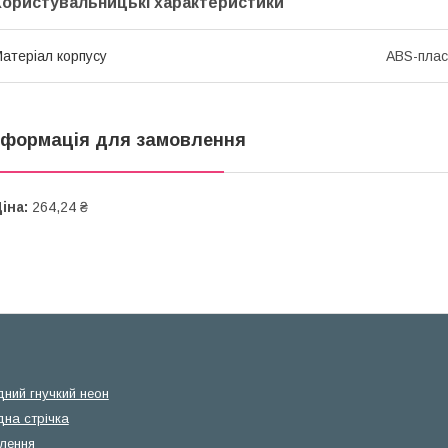
Користувальницькі характеристики
атеріал корпусу
ABS-плас
нформація для замовлення
іна:
264,24 ₴
дний гнучкий неон
дна стрічка
лення