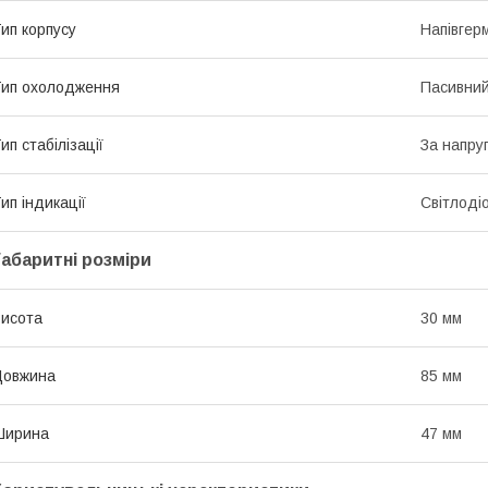
ип корпусу
Напівгер
ип охолодження
Пасивни
ип стабілізації
За напру
ип індикації
Світлоді
Габаритні розміри
исота
30 мм
Довжина
85 мм
Ширина
47 мм