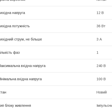
ихідна напруга
12 В
ихідна потужність
36 Вт
ихідний струм, не більше
3 А
ількість фаз
1
аксимальна вхідна напруга
240 В
інімальна вхідна напруга
100 В
Стан
Новий
ип блоку живлення
Імпульсн