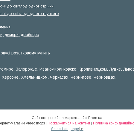
чі до світлодіодної стрічки
ючі до світлодіодного гнучкого
лення
и, димери, драйвера
рпусі розетковому купить
томире, Запорожье, Ивано-Франковске, Кропивницком, Луцке, Льво
, Херсоне, Хмельницком, Черкасах, Чернигове, Черновцах.
Сайт створений на маркетплейсі
Prom.ua
Інтернет-магазин Videoshops |
Поскаржитися на контент
|
Політика конфіденційно
Select Language
▼