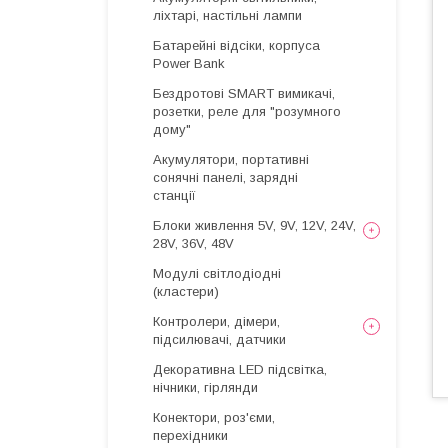
ліхтарі, настільні лампи
Батарейні відсіки, корпуса
Power Bank
Бездротові SMART вимикачі,
розетки, реле для "розумного
дому"
Акумулятори, портативні
сонячні панелі, зарядні
станції
Блоки живлення 5V, 9V, 12V, 24V,
28V, 36V, 48V
Модулі світлодіодні
(кластери)
Контролери, дімери,
підсилювачі, датчики
Декоративна LED підсвітка,
нічники, гірлянди
Конектори, роз'єми,
перехідники