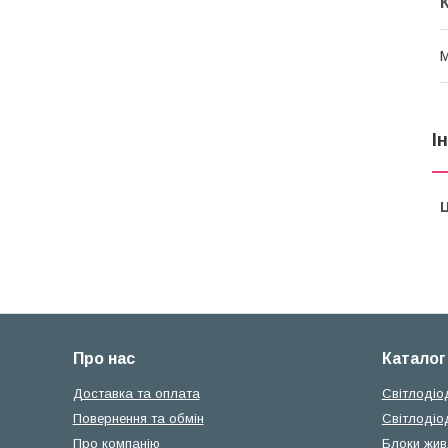
М
І
Ц
Про нас
Каталог
Доставка та оплата
Світлодіо
Повернення та обмін
Світлодіо
Про компанію
Блоки жив