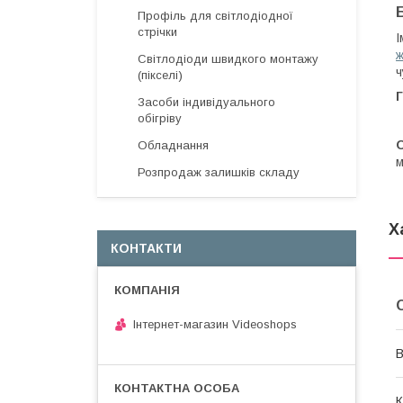
Профіль для світлодіодної
стрічки
І
ж
Світлодіоди швидкого монтажу
ч
(пікселі)
Г
Засоби індивідуального
обігріву
Обладнання
м
Розпродаж залишків складу
Х
КОНТАКТИ
Інтернет-магазин Videoshops
В
К