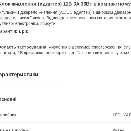
Блок живлення (адаптер) 12В 3A 36Вт в компактному
мпульсний джерело живлення (AC/DC адаптер) з широким діапазоно
ивлення
високої якості. Відповідає всім основним світовим стандар
утливої електроніки, присутні.
арантія: 1 рік
Область застосування:
живлення відеокамер спостереження, елект
онітори, ТВ приставки, ресивери і т. д. Так само використовуються
арактеристики
Основні
иробник
LEDLIGH
раїна виробник
Китай