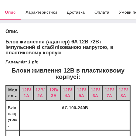
Опис
Характеристики
Доставка
Оплата
Умови п
Опис
Блок живлення (адаптер) 6А 12В 72Вт
імпульсний зі стабілізованою напругою, в
пластиковому корпусі.
Гарантія: 1 рік
Блоки живлення 12В в пластиковому
корпусі:
Мод
12В/
12В/
12В/
12В/
12В/
12В/
12В/
12В/
ель:
1А
2А
3А
4А
5А
6А
7А
8А
Вхід.
АС 100-240В
напр
угою
.