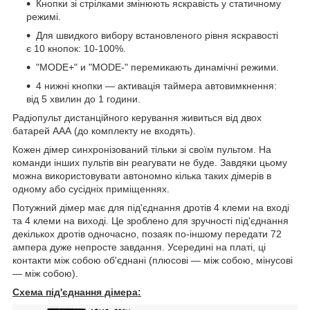
Кнопки зі стрілками змінюють яскравість у статичному
режимі.
Для швидкого вибору встановленого рівня яскравості
є 10 кнопок: 10-100%.
"MODE+" и "MODE-" перемикають динамічні режими.
4 нижні кнопки — активація таймера автовимкнення:
від 5 хвилин до 1 години.
Радіопульт дистанційного керування живиться від двох
батарей ААА (до комплекту не входять).
Кожен дімер синхронізований тільки зі своїм пультом. На
команди інших пультів він реагувати не буде. Завдяки цьому
можна використовувати автономно кілька таких дімерів в
одному або сусідніх приміщеннях.
Потужний дімер має для під'єднання дротів 4 клеми на вході
та 4 клеми на виході. Це зроблено для зручності під'єднання
декількох дротів одночасно, позаяк по-іншому передати 72
ампера дуже непросте завдання. Усередині на платі, ці
контакти між собою об'єднані (плюсові — між собою, мінусові
— між собою).
Схема під'єднання дімера: