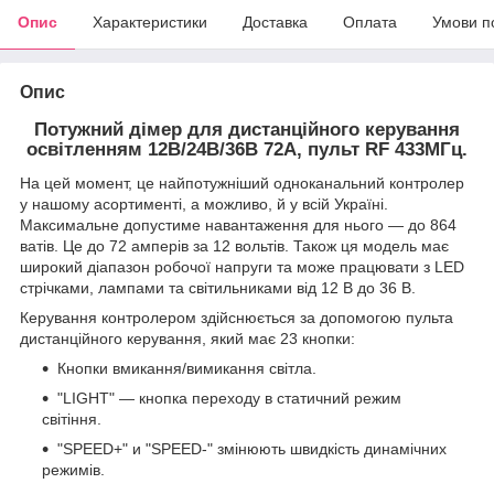
Опис
Характеристики
Доставка
Оплата
Умови п
Опис
Потужний дімер для дистанційного керування
освітленням 12В/24В/36В 72А, пульт RF 433МГц.
На цей момент, це найпотужніший одноканальний контролер
у нашому асортименті, а можливо, й у всій Україні.
Максимальне допустиме навантаження для нього — до 864
ватів. Це до 72 амперів за 12 вольтів. Також ця модель має
широкий діапазон робочої напруги та може працювати з LED
стрічками, лампами та світильниками від 12 В до 36 В.
Керування контролером здійснюється за допомогою пульта
дистанційного керування, який має 23 кнопки:
Кнопки вмикання/вимикання світла.
"LIGHT" — кнопка переходу в статичний режим
світіння.
"SPEED+" и "SPEED-" змінюють швидкість динамічних
режимів.