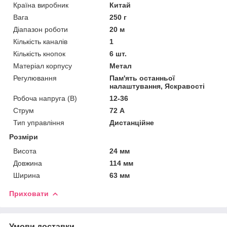
Країна виробник
Китай
Вага
250 г
Діапазон роботи
20 м
Кількість каналів
1
Кількість кнопок
6 шт.
Матеріал корпусу
Метал
Регулювання
Пам'ять останньої
налаштування, Яскравості
Робоча напруга (В)
12-36
Струм
72 А
Тип управління
Дистанційне
Розміри
Висота
24 мм
Довжина
114 мм
Ширина
63 мм
Приховати
Умови доставки