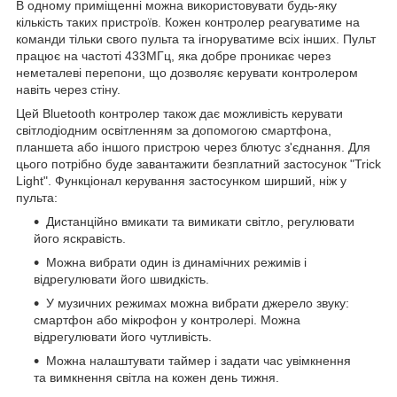
В одному приміщенні можна використовувати будь-яку
кількість таких пристроїв. Кожен контролер реагуватиме на
команди тільки свого пульта та ігноруватиме всіх інших. Пульт
працює на частоті 433МГц, яка добре проникає через
неметалеві перепони, що дозволяє керувати контролером
навіть через стіну.
Цей Bluetooth контролер також дає можливість керувати
світлодіодним освітленням за допомогою смартфона,
планшета або іншого пристрою через блютус з'єднання. Для
цього потрібно буде завантажити безплатний застосунок "Trick
Light". Функціонал керування застосунком ширший, ніж у
пульта:
Дистанційно вмикати та вимикати світло, регулювати
його яскравість.
Можна вибрати один із динамічних режимів і
відрегулювати його швидкість.
У музичних режимах можна вибрати джерело звуку:
смартфон або мікрофон у контролері. Можна
відрегулювати його чутливість.
Можна налаштувати таймер і задати час увімкнення
та вимкнення світла на кожен день тижня.