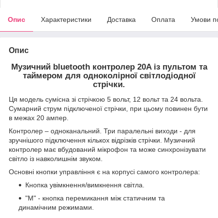
Опис
Характеристики
Доставка
Оплата
Умови п
Опис
Музичний bluetooth контролер 20A із пультом та
таймером для одноколірної світлодіодної
стрічки.
Ця модель сумісна зі стрічкою 5 вольт, 12 вольт та 24 вольта.
Сумарний струм підключеної стрічки, при цьому повинен бути
в межах 20 ампер.
Контролер – одноканальний. Три паралельні виходи - для
зручнішого підключення кількох відрізків стрічки. Музичний
контролер має вбудований мікрофон та може синхронізувати
світло із навколишнім звуком.
Основні кнопки управління є на корпусі самого контролера:
Кнопка увімкнення/вимкнення світла.
"М" - кнопка перемикання між статичним та
динамічним режимами.