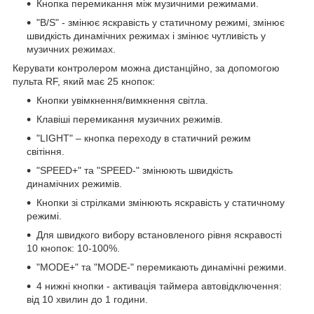
Кнопка перемикання між музичними режимами.
"B/S" - змінює яскравість у статичному режимі, змінює
швидкість динамічних режимах і змінює чутливість у
музичних режимах.
Керувати контролером можна дистанційно, за допомогою
пульта RF, який має 25 кнопок:
Кнопки увімкнення/вимкнення світла.
Клавіші перемикання музичних режимів.
"LIGHT" – кнопка переходу в статичний режим
світіння.
"SPEED+" та "SPEED-" змінюють швидкість
динамічних режимів.
Кнопки зі стрілками змінюють яскравість у статичному
режимі.
Для швидкого вибору встановленого рівня яскравості
10 кнопок: 10-100%.
"MODE+" та "MODE-" перемикають динамічні режими.
4 нижні кнопки - активація таймера автовідключення:
від 10 хвилин до 1 години.