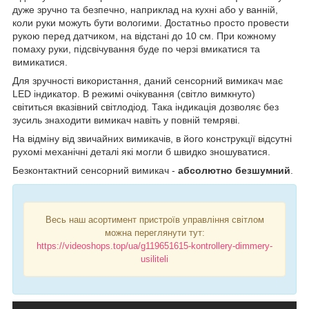
дуже зручно та безпечно, наприклад на кухні або у ванній,
коли руки можуть бути вологими. Достатньо просто провести
рукою перед датчиком, на відстані до 10 см. При кожному
помаху руки, підсвічування буде по черзі вмикатися та
вимикатися.
Для зручності використання, даний сенсорний вимикач має
LED індикатор. В режимі очікування (світло вимкнуто)
світиться вказівний світлодіод. Така індикація дозволяє без
зусиль знаходити вимикач навіть у повній темряві.
На відміну від звичайних вимикачів, в його конструкції відсутні
рухомі механічні деталі які могли б швидко зношуватися.
Безконтактний сенсорний вимикач -
абсолютно безшумний
.
Весь наш асортимент пристроїв управління світлом
можна переглянути тут:
https://videoshops.top/ua/g119651615-kontrollery-dimmery-
usiliteli