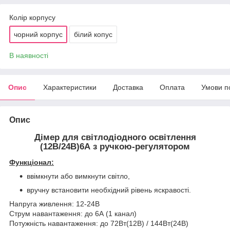
Колір корпусу
чорний корпус
білий копус
В наявності
Опис
Характеристики
Доставка
Оплата
Умови п
Опис
Дімер для світлодіодного освітлення
(12В/24В)6А з ручкою-регулятором
Функціонал:
ввімкнути або вимкнути світло,
вручну встановити необхідний рівень яскравості.
Напруга живлення: 12-24В
Струм навантаження: до 6А (1 канал)
Потужність навантаження: до 72Вт(12В) / 144Вт(24В)