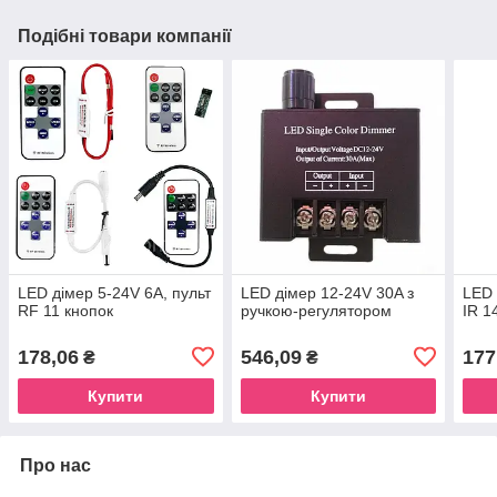
Подібні товари компанії
LED дімер 5-24V 6A, пульт
LED дімер 12-24V 30A з
LED 
RF 11 кнопок
ручкою-регулятором
IR 1
178,06
546,09
177
₴
₴
Купити
Купити
Про нас