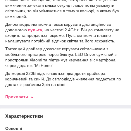
вимкнення зачекати кілька секунд і лише потім увімкнути
світильник, то він увімкнеться в тому ж кольорі, в якому був
вимкнений.
Даною моделлю можна також керувати дистанційно за
допомогою
пульта
, на частоті 2.4GHz. Він до комплекту не
входить та продається окремо. Пультом можна плавно
налаштувати потрібний відтінок світла та його яскравість.
Також цей драйвер дозволяє керувати світильником з
мобільного пристрою через блютуз. LED Driver сумісний з
пристроями Xiaomi та підтримує керування зі смартфона
через додаток "Mi Home".
До мережі 220В підключаються два дроти драйвера:
коричневий та синій. До світлодіодів живлення подається по
дротах із роз'ємом 3pin на кінці.
Приховати
Характеристики
Основні