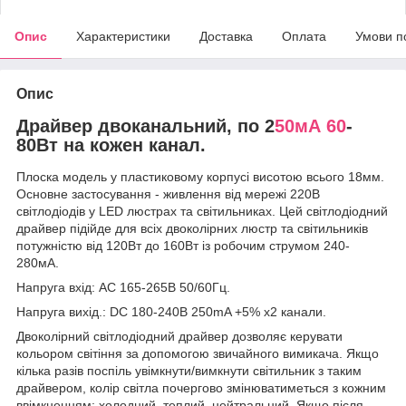
Опис
Характеристики
Доставка
Оплата
Умови п
Опис
Драйвер двоканальний, по 2
50мА 60
-
80Вт на кожен канал.
Плоска модель у пластиковому корпусі висотою всього 18мм.
Основне застосування - живлення від мережі 220В
світлодіодів у LED люстрах та світильниках. Цей світлодіодний
драйвер підійде для всіх двоколірних люстр та світильників
потужністю від 120Вт до 160Вт із робочим струмом 240-
280мА.
Напруга вхід: AC 165-265В 50/60Гц.
Напруга вихід.: DC 180-240В 250mA +5% х2 канали.
Двоколірний світлодіодний драйвер дозволяє керувати
кольором світіння за допомогою звичайного вимикача. Якщо
кілька разів поспіль увімкнути/вимкнути світильник з таким
драйвером, колір світла почергово змінюватиметься з кожним
ввімкненням: холодний, теплий, нейтральний. Якщо після