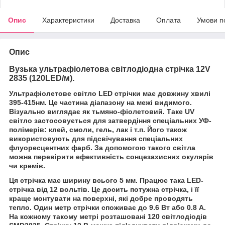
Опис
Характеристики
Доставка
Оплата
Умови п
Опис
Вузька ультрафіолетова світлодіодна стрічка 12V
.
2835 (120LED/м)
Ультрафіолетове світло LED стрічки має довжину хвилі
395-415нм. Це частина діапазону на межі видимого.
Візуально виглядає як тьмяно-фіолетовий. Таке UV
світло застосовується для затвердіння спеціальних УФ-
полімерів: клей, смоли, гель, лак і т.п. Його також
використовують для підсвічування спеціальних
флуоресцентних фарб. За допомогою такого світла
можна перевірити ефективність сонцезахисних окулярів
чи кремів.
Ця стрічка має ширину всього 5 мм. Працює така LED-
стрічка від 12 вольтів. Це досить потужна стрічка, і її
краще монтувати на поверхні, які добре проводять
тепло. Один метр стрічки споживає до 9.6 Вт або 0.8 А.
На кожному такому метрі розташовані 120 світлодіодів