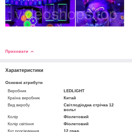
Приховати
Характеристики
Основні атрибути
Виробник
LEDLIGHT
Країна виробник
Китай
Вид виробу
Світлодіодна стрічка 12
вольт
Колір
Фіолетовий
Колір світіння
Фіолетовий
Кут розсіювання
12 град.