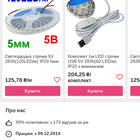
Світлодіодна стрічка 5V
Комплект 1м LED стрічки
Світ
2835(120LED/м) IP20 5мм
USB 5V 2835(60 LED/м)
2835
IP20 з вимикачем
204,25
₴/
125,78
125
₴/м
комплект
Купити
Купити
Про нас
99% позитивних з 179 відгуків за рік
Працює з 09.12.2014