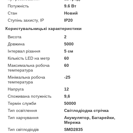
Потужність
9.6 Вт
Стан
Новий
Ступінь захисту, IP
IP20
Користувальницькі характеристики
Висота
2
Довжина
5000
Інтервал різання
5 см
Кількість LED на метр
60
Максимальна робоча
60
температура
Мінімальна робоча
-25
температура
Напруга
12
Споживана потужність
9,6
Термін служби
50000
Тип освітлення
Світлодіодна стрічка
Тип харчування
Акумулятор, Батарейки,
Мережа
Тип світлодіодів
SMD2835