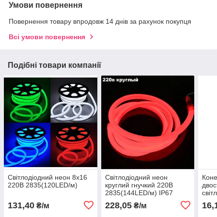
Умови повернення
Повернення товару впродовж 14 днів за рахунок покупця
Всі умови повернення
Подібні товари компанії
Світлодіодний неон 8x16
Світлодіодний неон
Коне
220В 2835(120LED/м)
круглий гнучкий 220В
двос
2835(144LED/м) IP67
світ
131,40
228,05
16,
₴/м
₴/м