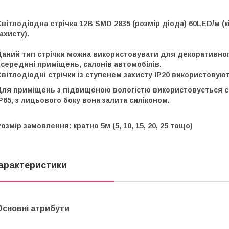
вітлодіодна стрічка 12В SMD 2835 (розмір діода) 60LED/м (кі
ахисту).
Даний тип стрічки можна використовувати для декоративног
середині приміщень, салонів автомобілів.
вітлодіодні стрічки із ступенем захисту IP20 використову
Для приміщень з підвищеною вологістю використовується св
P65, з лицьового боку вона залита силіконом.
озмір замовлення: кратно 5м (5, 10, 15, 20, 25 тощо)
арактеристики
Основні атрибути