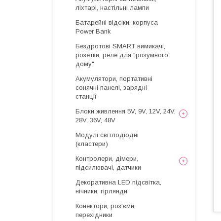
ліхтарі, настільні лампи
Батарейні відсіки, корпуса
Power Bank
Бездротові SMART вимикачі,
розетки, реле для "розумного
дому"
Акумулятори, портативні
сонячні панелі, зарядні
станції
Блоки живлення 5V, 9V, 12V, 24V,
28V, 36V, 48V
Модулі світлодіодні
(кластери)
Контролери, дімери,
підсилювачі, датчики
Декоративна LED підсвітка,
нічники, гірлянди
Конектори, роз'єми,
перехідники