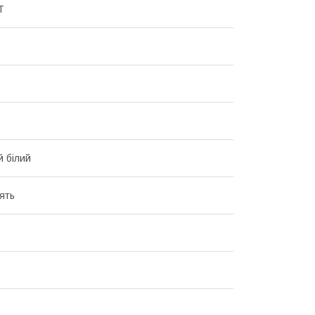
T
 білий
ять