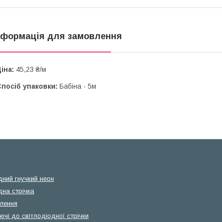
нформація для замовлення
іна:
45,23 ₴/м
посіб упаковки:
Бабіна - 5м
дний гнучкий неон
дна стрічка
лення
чі до світлодіодної стрічки