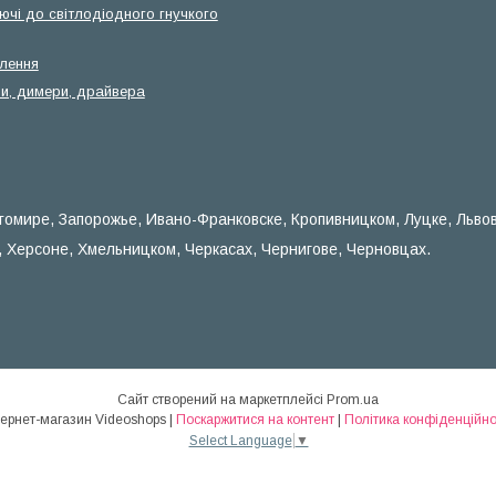
ючі до світлодіодного гнучкого
лення
и, димери, драйвера
томире, Запорожье, Ивано-Франковске, Кропивницком, Луцке, Льво
, Херсоне, Хмельницком, Черкасах, Чернигове, Черновцах.
Сайт створений на маркетплейсі
Prom.ua
Інтернет-магазин Videoshops |
Поскаржитися на контент
|
Політика конфіденційно
Select Language
▼