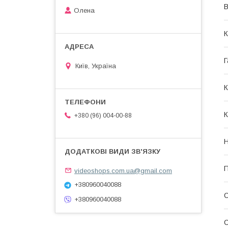
В
Олена
К
Г
Київ, Україна
К
К
+380 (96) 004-00-88
Н
П
videoshops.com.ua@gmail.com
+380960040088
+380960040088
С