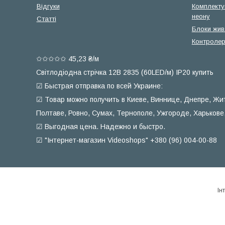
Відгуки
Комплекту
неону
Статті
Блоки жив
Контролер
✩✩✩✩✩ 45,23 ₴/м
Світлодіодна стрічка 12В 2835 (60LED/м) IP20 купить
☑ Быстрая отправка по всей Украине:
☑ Товар можно получить в Киеве, Виннице, Днепре, Жи
Полтаве, Ровно, Сумах, Тернополе, Ужгороде, Харькове
☑ Выгодная цена. Надежно и быстро.
☑ "Інтернет-магазин Videoshops" +380 (96) 004-00-88