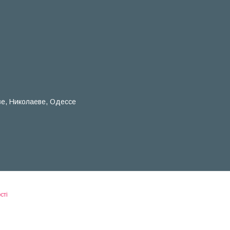
ве, Николаеве, Одессе
сті