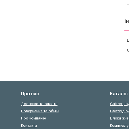
І
Ц
С
Про нас
Каталог
Доставка та оплата
Світлодіо
Повернення та обмін
Світлодіо
Про компанію
Блоки жив
Контакти
Комплектую