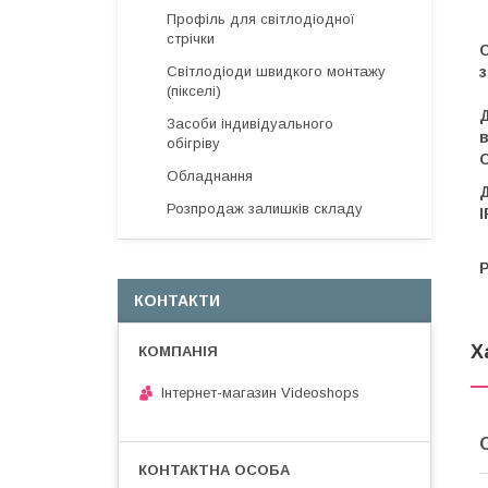
Профіль для світлодіодної
стрічки
С
з
Світлодіоди швидкого монтажу
(пікселі)
Засоби індивідуального
в
обігріву
С
Обладнання
Розпродаж залишків складу
I
Р
КОНТАКТИ
Х
Інтернет-магазин Videoshops