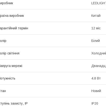
иробник
LEDLIGH
раїна виробник
Китай
арантійний термін
12 міс
олір
Білий
олір світіння
Холодний
апруга мережі
Дванадц
отужність
4.8 Вт
Стан
Новий
тупінь захисту, IP
IP20