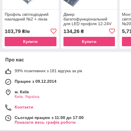
Профіль світлодіодний
Дімер
Мон
накладний №2 + лінза
багатофункціональний
світ
для LED профіля 12-24V
№2
15A
103,79
134,26
5,7
₴/м
₴
Купити
Купити
Про нас
99% позитивних з 181 відгука за рік
Працює з 09.12.2014
м. Київ
Київ, Україна
Контакти
Сьогодні працює з 11:00 до 17:00
Показати весь графік роботи