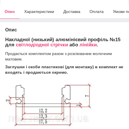
Опис
Характеристики
Доставка
Оплата
Умови п
Опис
Накладної (низький) алюмінієвий профіль №15
для
світлодіодної стрічки
або
лінійки
.
Продається комплектом разом з розсіювачем молочним
матовим.
Заглушки і скоби пластикові (для монтажу) в комплект не
входять і продаються окремо.