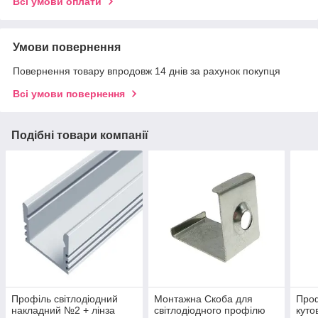
Всі умови оплати
Умови повернення
Повернення товару впродовж 14 днів за рахунок покупця
Всі умови повернення
Подібні товари компанії
Профіль світлодіодний
Монтажна Скоба для
Проф
накладний №2 + лінза
світлодіодного профілю
куто