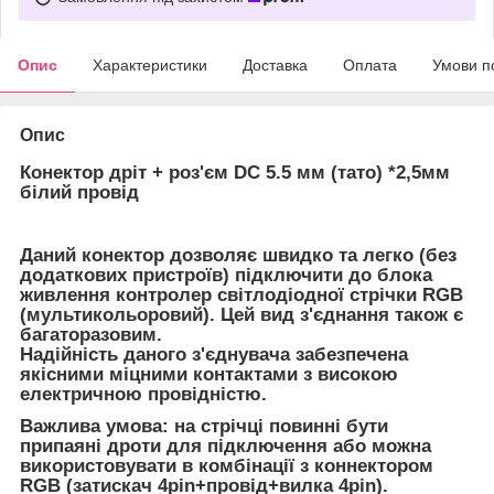
Опис
Характеристики
Доставка
Оплата
Умови п
Опис
Конектор дріт + роз'єм DC 5.5 мм (тато) *2,5мм
білий провід
Даний конектор дозволяє швидко та легко (без
додаткових пристроїв) підключити до блока
живлення контролер світлодіодної стрічки RGB
(мультикольоровий). Цей вид з'єднання також є
багаторазовим.
Надійність даного з'єднувача забезпечена
якісними міцними контактами з високою
електричною провідністю.
Важлива умова: на стрічці повинні бути
припаяні дроти для підключення або можна
використовувати в комбінації з коннектором
RGB (затискач 4pin+провід+вилка 4pin).