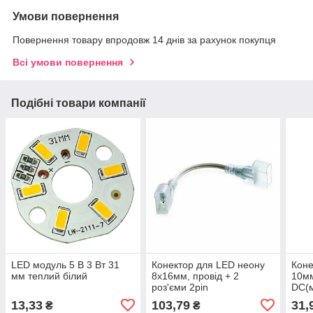
Умови повернення
Повернення товару впродовж 14 днів за рахунок покупця
Всі умови повернення
Подібні товари компанії
LED модуль 5 В 3 Вт 31
Конектор для LED неону
Коне
мм теплий білий
8x16мм, провід + 2
10мм
роз'єми 2pin
DC(
13,33
103,79
31,
₴
₴