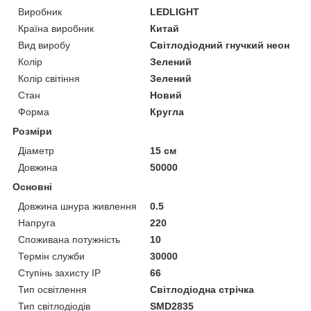
Виробник
LEDLIGHT
Країна виробник
Китай
Вид виробу
Світлодіодний гнучкий неон
Колір
Зелений
Колір світіння
Зелений
Стан
Новий
Форма
Кругла
Розміри
Діаметр
15 см
Довжина
50000
Основні
Довжина шнура живлення
0.5
Напруга
220
Споживана потужність
10
Термін служби
30000
Ступінь захисту IP
66
Тип освітлення
Світлодіодна стрічка
Тип світлодіодів
SMD2835