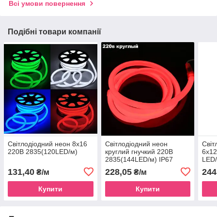
Всі умови повернення
Подібні товари компанії
Світлодіодний неон 8x16
Світлодіодний неон
Світ
220В 2835(120LED/м)
круглий гнучкий 220В
6x12
2835(144LED/м) IP67
LED/
131,40
228,05
244
₴/м
₴/м
Купити
Купити