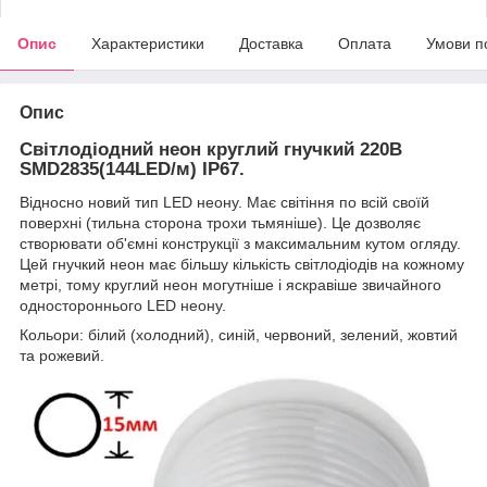
Опис
Характеристики
Доставка
Оплата
Умови п
Опис
Світлодіодний неон круглий гнучкий 220В
SMD2835(144LED/м) IP67.
Відносно новий тип LED неону. Має світіння по всій своїй
поверхні (тильна сторона трохи тьмяніше). Це дозволяє
створювати об'ємні конструкції з максимальним кутом огляду.
Цей гнучкий неон має більшу кількість світлодіодів на кожному
метрі, тому круглий неон могутніше і яскравіше звичайного
одностороннього LED неону.
Кольори: білий (холодний), синій, червоний, зелений, жовтий
та рожевий.