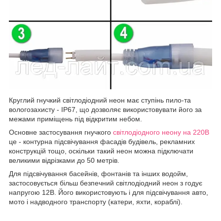
Круглий гнучкий світлодіодний неон має ступінь пило-та
вологозахисту - IP67, що дозволяє використовувати його за
межами приміщень під відкритим небом.
Основне застосування гнучкого
світлодіодного неону на 220В
це - контурна підсвічування фасадів будівель, рекламних
конструкцій тощо, оскільки такий неон можна підключати
великими відрізками до 50 метрів.
Для підсвічування басейнів, фонтанів та інших водойм,
застосовується більш безпечний світлодіодний неон з годує
напругою 12В. Його використовують і для підсвічування авто,
мото і надводного транспорту (катери, яхти, кораблі).