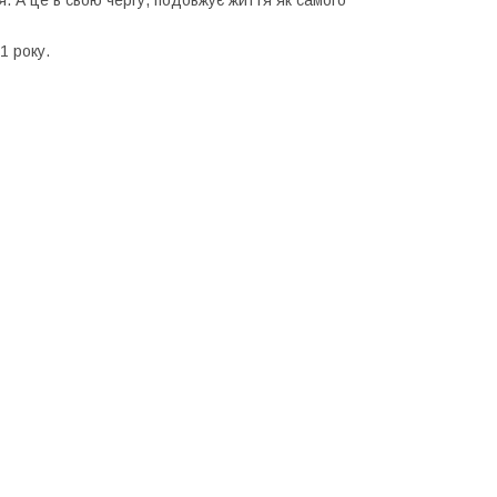
 А це в свою чергу, подовжує життя як самого
1 року.