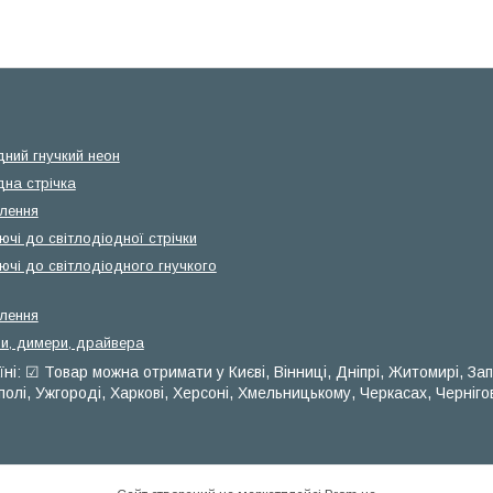
дний гнучкий неон
дна стрічка
лення
чі до світлодіодної стрічки
ючі до світлодіодного гнучкого
лення
и, димери, драйвера
ні: ☑ Товар можна отримати у Києві, Вінниці, Дніпрі, Житомирі, Зап
полі, Ужгороді, Харкові, Херсоні, Хмельницькому, Черкасах, Черніго