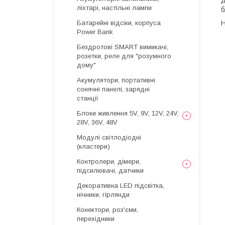
д
ліхтарі, настільні лампи
б
Батарейні відсіки, корпуса
Н
Power Bank
Бездротові SMART вимикачі,
розетки, реле для "розумного
дому"
Акумулятори, портативні
сонячні панелі, зарядні
станції
Блоки живлення 5V, 9V, 12V, 24V,
28V, 36V, 48V
Модулі світлодіодні
(кластери)
Контролери, дімери,
підсилювачі, датчики
Декоративна LED підсвітка,
нічники, гірлянди
Конектори, роз'єми,
перехідники