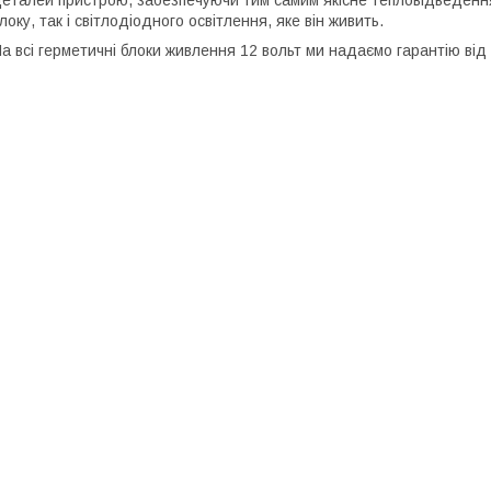
еталей пристрою, забезпечуючи тим самим якісне тепловідведення.
локу, так і світлодіодного освітлення, яке він живить.
а всі герметичні блоки живлення 12 вольт ми надаємо гарантію від 