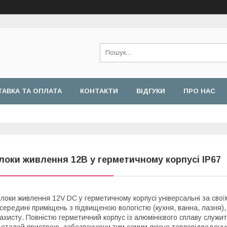
АВКА ТА ОПЛАТА
КОНТАКТИ
ВІДГУКИ
ПРО НАС
локи живлення 12В у герметичному корпусі IP67
локи живлення 12V DC у герметичному корпусі універсальні за свої
середині приміщень з підвищеною вологістю (кухня, ванна, лазня), 
ахисту. Повністю герметичний корпус із алюмінієвого сплаву служ