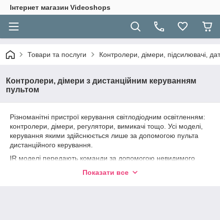
Інтернет магазин Videoshops
Товари та послуги
Контролери, дімери, підсилювачі, да
Контролери, дімери з дистанційним керуванням
пультом
Різноманітні пристрої керування світлодіодним освітленням:
контролери, дімери, регулятори, вимикачі тощо. Усі моделі,
керування якими здійснюється лише за допомогою пульта
дистанційного керування.
IR моделі передають команди за допомогою невидимого
променя інфрачервоного спектра. Тому вони мають бути в
Показати все
зоні прямої видимості та пульт потрібно направляти у бік
контролера (як при керуванні телевізором). Інфрачервоний
промінь від пульта повинен діставати до інфрачервоного
приймача (датчика) контролера.
У RF моделей команди передаються у всіх напрямках