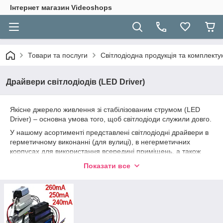
Інтернет магазин Videoshops
Товари та послуги
Світлодіодна продукція та комплекту
Драйвери світлодіодів (LED Driver)
Якісне джерело живлення зі стабілізованим струмом (LED
Driver) – основна умова того, щоб світлодіоди служили довго.
У нашому асортименті представлені світлодіодні драйвери в
герметичному виконанні (для вулиці), в негерметичних
корпусах для використання всередині приміщень, а також
безкорпусні драйвера, для створення або ремонту
Показати все
різноманітних освітлювальних LED приладів.
Можемо запропонувати одноканальні драйвера для
однобарвних світильників та багатоканальні для кольорових
світильників. Є драйвера з дистанційним керуванням пультом
IR, є з керуванням RF. Маємо також моделі з керуванням по
bluetooth, wifi, zigbee.