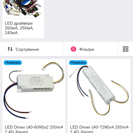
LED драйвери
260мА, 250мА,
240мА
Сортування
0
Фільтри
Новинка
Новинка
LED Driver (40-60W)x2 250mA
LED Driver (40-72W)x4 250mA
2.4G Xiaomi
2.4G Xiaomi