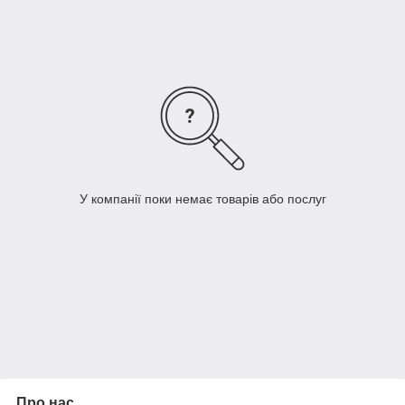
Використовується це джерело освітлення, в основному, для
виробництва різноманітних світильників, а також світлової
реклами та підсвічування вітрин.
У компанії поки немає товарів або послуг
Про нас