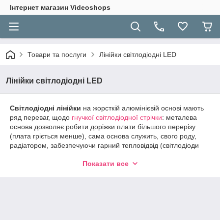
Інтернет магазин Videoshops
Товари та послуги
Лінійки світлодіодні LED
Лінійки світлодіодні LED
Світлодіодні лінійки
на жорсткій алюмінієвій основі мають
ряд переваг, щодо
гнучкої світлодіодної стрічки
: металева
основа дозволяє робити доріжки плати більшого перерізу
(плата гріється менше), сама основа служить, свого роду,
радіатором, забезпечуючи гарний тепловідвід (світлодіоди
гріються менше), що дозволяє використовувати потужні та
Показати все
яскраві світлодіоди нового покоління, крім того, збільшувати
їх щільність. Світлодіодні лінійки, як і стрічку, можна різати
сегментами по 3 світлодіода.
Працюють такі лінійки, як правило, від 12В постійного струму,
тому для їхнього підключення підійдуть звичайні 12-вольтові
(DC) блоки живлення (адаптери) або акумулятори.